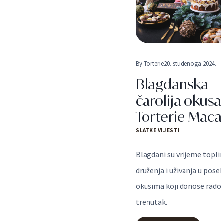
BOŽIĆN
ASORTI
TORTER
MACAR
By
Torterie
20. studenoga 2024.
Blagdanska
čarolija okusa
Torterie Maca
SLATKE VIJESTI
Blagdani su vrijeme topli
druženja i uživanja u pos
okusima koji donose rados
trenutak.