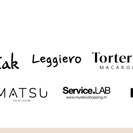
NSKA
JA
IE
N!