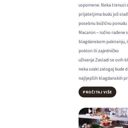
uspomene. Neka trenuci s 
prijateljima budu još slađ
posebnu božićnu ponudu 
Macaron – ručno rađene s
blagdanskom pakiranju, i
poklon ili zajedničko
uživanje.Zasladi se ovih b
neka svaki zalogaj bude d
najljepših blagdanskih pr
ZASLAD
PROČITAJ VIŠE
SE
OVIH
BLAGDA
UZ