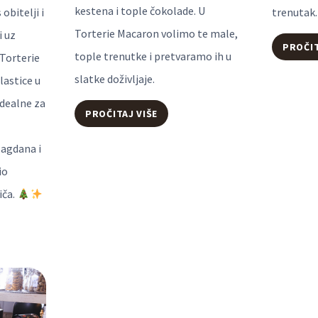
kestena i tople čokolade. U
obitelji i
trenutak.
Torterie Macaron volimo te male,
i uz
PROČIT
tople trenutke i pretvaramo ih u
Torterie
slatke doživljaje.
lastice u
dealne za
JESEN
PROČITAJ VIŠE
U
lagdana i
TORTERIE
io
MACARON
iča.
I
NA