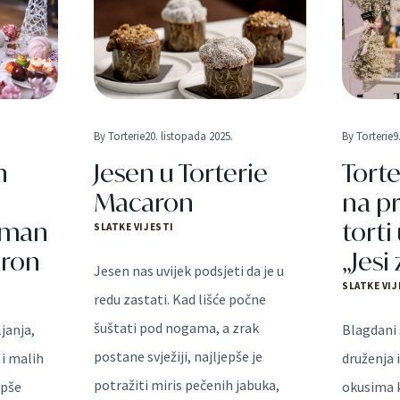
By
Torterie
20. listopada 2025.
By
Torterie
9
h
Jesen u Torterie
Tort
Macaron
na p
timan
torti
SLATKE VIJESTI
aron
„Jesi
Jesen nas uvijek podsjeti da je u
SLATKE VIJ
redu zastati. Kad lišće počne
šuštati pod nogama, a zrak
janja,
Blagdani 
postane svježiji, najljepše je
 i malih
druženja 
potražiti miris pečenih jabuka,
epše
okusima k