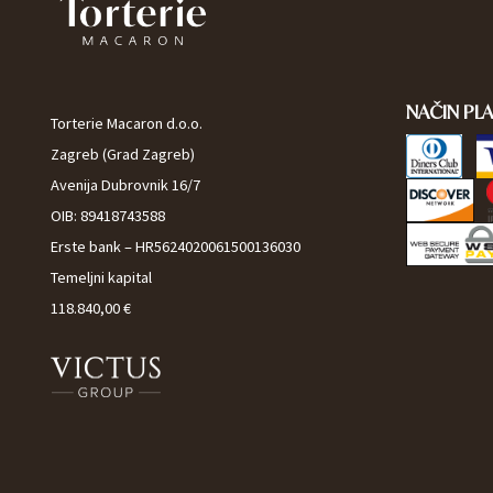
NAČIN PL
Torterie Macaron d.o.o.
Zagreb (Grad Zagreb)
Avenija Dubrovnik 16/7
OIB: 89418743588
Erste bank – HR5624020061500136030
Temeljni kapital
118.840,00 €