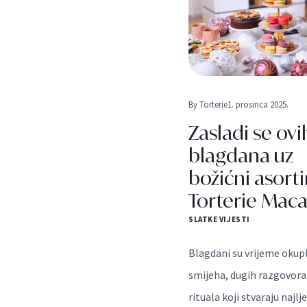
By
Torterie
1. prosinca 2025.
Zasladi se ovi
blagdana uz
božićni asor
Torterie Mac
SLATKE VIJESTI
Blagdani su vrijeme okupl
smijeha, dugih razgovora
rituala koji stvaraju najlj