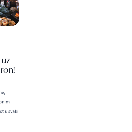
I
MAN
IE
ON
 uz
ron!
ne,
ebnim
t u svaki