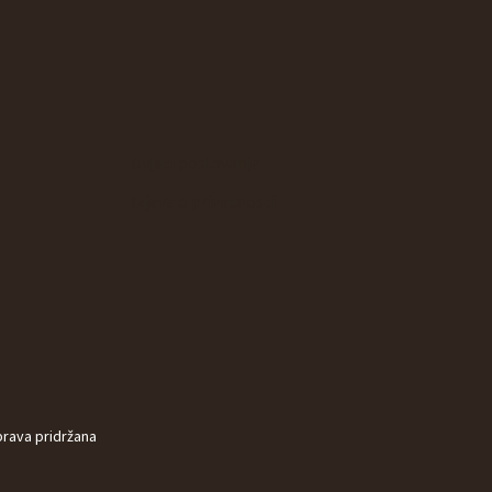
Uvjeti poslovanja
Izjava o privatnosti
prava pridržana