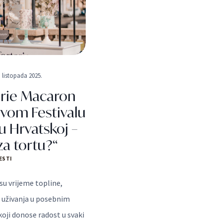
. listopada 2025.
erie Macaron
rvom Festivalu
 u Hrvatskoj –
 za tortu?“
ESTI
su vrijeme topline,
i uživanja u posebnim
oji donose radost u svaki