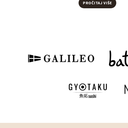
BLAGDA
PROČITAJ VIŠE
ČAROLI
OKUSA
UZ
TORTER
MACARO