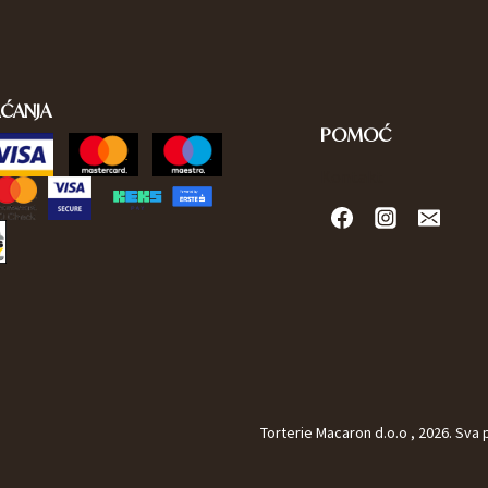
AĆANJA
POMOĆ
Kontakt
Torterie Macaron d.o.o , 2026. Sva 