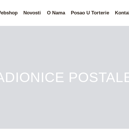
ebshop
Novosti
O Nama
Posao U Torterie
Konta
ADIONICE POSTAL