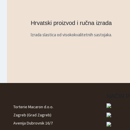
Hrvatski proizvod i ručna izrada
Izrada slastica od visokokvalitetnih sastojaka.
NAČIN 
Torterie Macaron d.o.o.
Zagreb (Grad Zagreb)
Avenija Dubrovnik 16/7