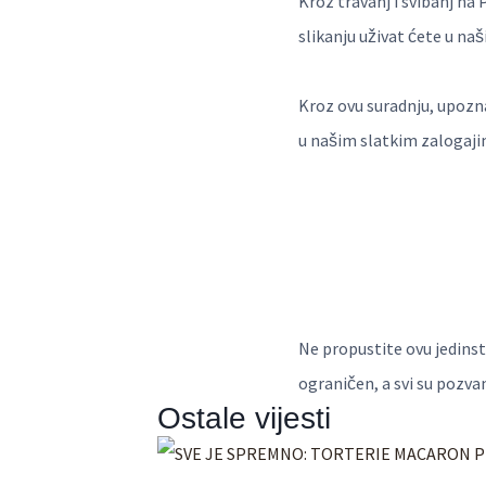
Kroz travanj i svibanj na 
slikanju uživat ćete u n
Kroz ovu suradnju, upozna
u našim slatkim zalogaji
Ne propustite ovu jedinstv
ograničen, a svi su pozva
Ostale vijesti