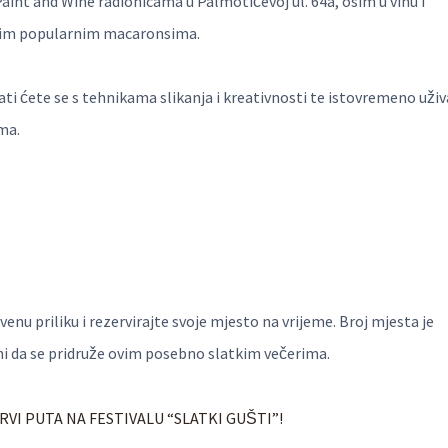
Paint and Wine radionicama u Palmotićevoj ul. 64a, osim u vinu i
ašim popularnim macaronsima.
ti ćete se s tehnikama slikanja i kreativnosti te istovremeno uživ
ma.
enu priliku i rezervirajte svoje mjesto na vrijeme. Broj mjesta je
ni da se pridruže ovim posebno slatkim večerima.