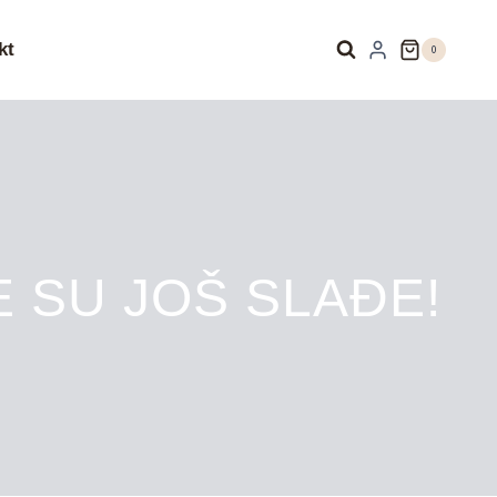
kt
0
E SU JOŠ SLAĐE!