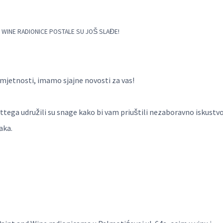
& WINE RADIONICE POSTALE SU JOŠ SLAĐE!
i umjetnosti, imamo sjajne novosti za vas!
ttega udružili su snage kako bi vam priuštili nezaboravno iskustv
aka.