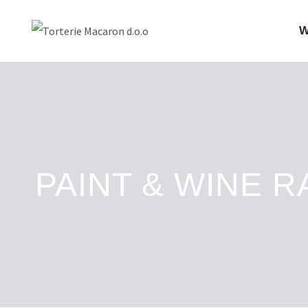
Skip
W
to
content
PAINT & WINE R