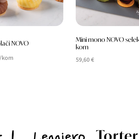
Mini mono NOVO selekc
lači NOVO
kom
€/kom
59,60
€