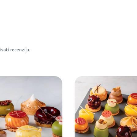
NOVO selekcija 9 kom
sati recenziju.