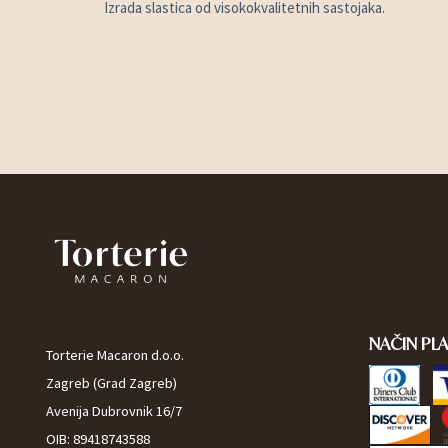
Izrada slastica od visokokvalitetnih sastojaka.
NAČIN PL
Torterie Macaron d.o.o.
Zagreb (Grad Zagreb)
Avenija Dubrovnik 16/7
OIB: 89418743588