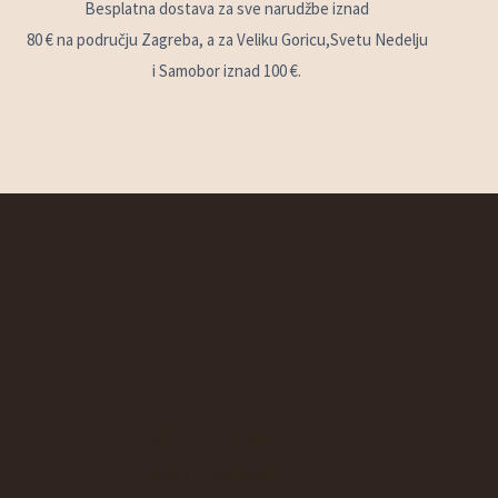
Besplatna dostava za sve narudžbe iznad
80 € na području Zagreba, a za Veliku Goricu,Svetu Nedelju
i Samobor iznad 100 €.
Uvjeti poslovanja
Izjava o privatnosti