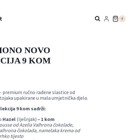
t
0
MONO NOVO
CIJA 9 KOM
– premium ručno rađene slastice od
tojaka upakirane u mala umjetnička djela.
lekcija 9 kom sadrži
:
o
Hazel
(lješnjak)
– 1 kom
ousse od Azelia Valhrona čokolade,
Valhrona čokolada, namelaka krema od
rhko tijesto