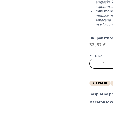
engleska 
cvijetom s
mini mon
mousse od
Amarena vi
maslacem
Ukupan iznos
33,52
€
Mini
mono
NOVO
ALERGENI
selekcija
Besplatno pr
9
Macaron lok
kom
količina