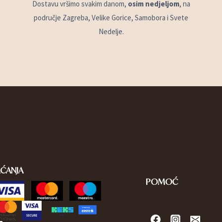
Dostavu vršimo svakim danom,
osim nedjeljom
, na
područje Zagreba, Velike Gorice, Samobora i Svete
Nedelje.
AĆANJA
POMOĆ
Kontakt