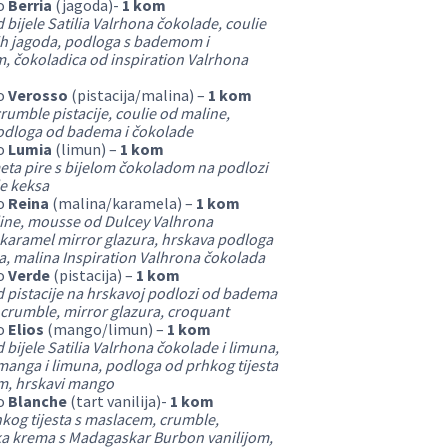
o
Berria
(jagoda)-
1 kom
bijele Satilia Valrhona čokolade, coulie
h jagoda, podloga s bademom i
, čokoladica od inspiration Valrhona
o
Verosso
(pistacija/malina) –
1 kom
rumble pistacije, coulie od maline,
odloga od badema i čokolade
o
Lumia
(limun) –
1 kom
meta pire s bijelom čokoladom na podlozi
e keksa
o
Reina
(malina/karamela) –
1 kom
line, mousse od Dulcey Valhrona
karamel mirror glazura, hrskava podloga
, malina Inspiration Valhrona čokolada
o
Verde
(pistacija) –
1 kom
 pistacije na hrskavoj podlozi od badema
e, crumble, mirror glazura, croquant
o
Elios
(mango/limun) –
1 kom
bijele Satilia Valrhona čokolade i limuna,
manga i limuna, podloga od prhkog tijesta
m, hrskavi mango
o
Blanche
(tart vanilija)-
1 kom
hkog tijesta s maslacem, crumble,
ka krema s Madagaskar Burbon vanilijom,