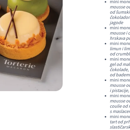
mini mon
mousse od 
od šumski
čokoladom
jagode
mini mon
mousse i c
hrskava p
mini mon
limun i li
od crumbl
mini mon
gel od ma
čokolade, 
od badema
mini mon
mousse od
i pistacij
mini mon
mousse od 
coulie od 
s maslace
mini mon
tart od pr
slastičars