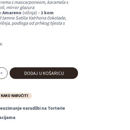
krema s mascarponeom, karamela s
oli, mirror glazura
o
Amareno
(višnja) –
1 kom
 tamne Satilia Valrhona čokolade,
šnja, podloga od prhkog tijesta s
:
DODAJ U KOŠARICU
KAKO NARUČITI
euzimanje narudžbi na Torterie
acijama