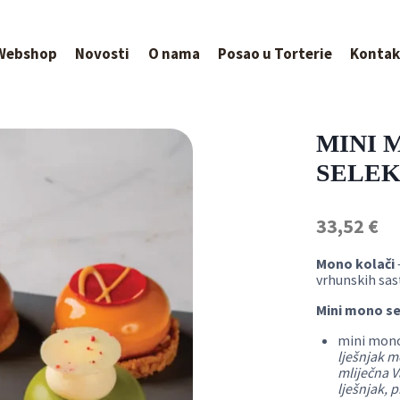
Webshop
Novosti
O nama
Posao u Torterie
Kontak
MINI 
SELEK
33,52
€
Mono kolači
vrhunskih sas
Mini mono se
mini mon
lješnjak m
mliječna 
lješnjak, p