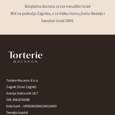
Besplatna dostava za sve narudžbe iznad
80 € na području Zagreba, a za Veliku Goricu,Svetu Nedelju i
Samobor iznad 100 €.
Torterie Macaron d.o.o.
Zagreb (Grad Zagreb)
Avenija Dubrovnik 16/7
OIB: 89418743588
Erste bank – HR5624020061500136030
Temeljni kapital