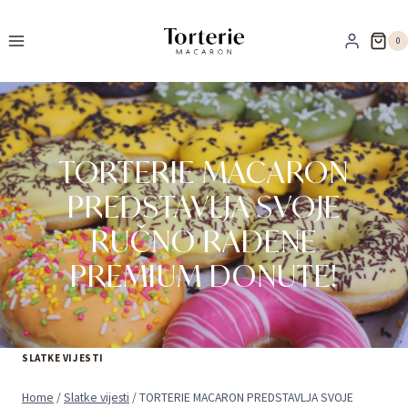
Skip
to
0
content
TORTERIE MACARON
PREDSTAVLJA SVOJE
RUČNO RAĐENE
PREMIUM DONUTE!
SLATKE VIJESTI
Home
/
Slatke vijesti
/
TORTERIE MACARON PREDSTAVLJA SVOJE