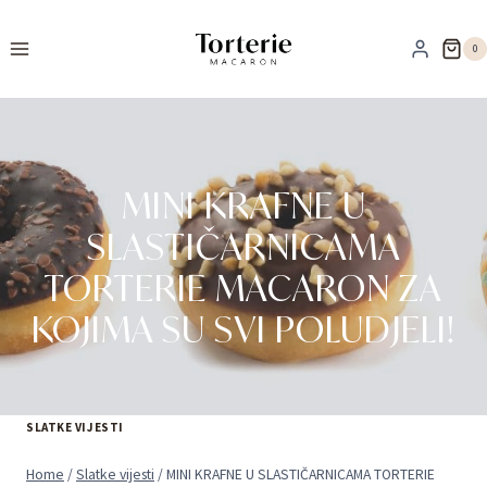
Skip
to
0
content
MINI KRAFNE U
SLASTIČARNICAMA
TORTERIE MACARON ZA
KOJIMA SU SVI POLUDJELI!
SLATKE VIJESTI
Home
/
Slatke vijesti
/
MINI KRAFNE U SLASTIČARNICAMA TORTERIE