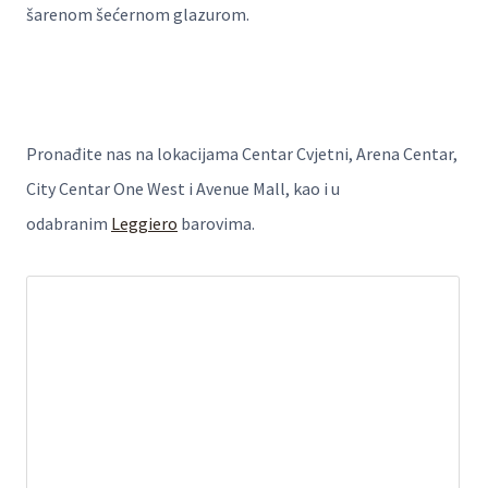
šarenom šećernom glazurom.
Pronađite nas na lokacijama Centar Cvjetni, Arena Centar,
City Centar One West i Avenue Mall, kao i u
odabranim
Leggiero
barovima.