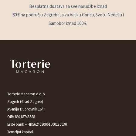
Besplatna dostava za sve narudžbe iznad
80 € na području Zagreba, a za Veliku Goricu,Svetu Nedelju i
Samobor iznad 100 €.
Torterie Macaron d.o.o.
Zagreb (Grad Zagreb)
Avenija Dubrovnik 16/7
OIB: 89418743588
Erste bank – HR5624020061500136030
Temeljni kapital