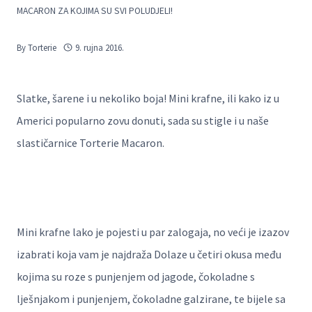
MACARON ZA KOJIMA SU SVI POLUDJELI!
By
Torterie
9. rujna 2016.
Slatke, šarene i u nekoliko boja! Mini krafne, ili kako iz u
Americi popularno zovu donuti, sada su stigle i u naše
slastičarnice Torterie Macaron.
Mini krafne lako je pojesti u par zalogaja, no veći je izazov
izabrati koja vam je najdraža Dolaze u četiri okusa među
kojima su roze s punjenjem od jagode, čokoladne s
lješnjakom i punjenjem, čokoladne galzirane, te bijele sa