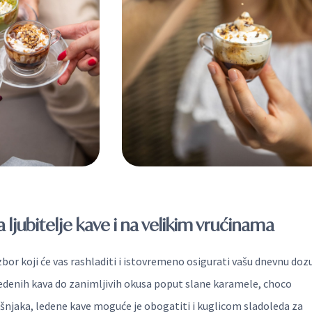
 ljubitelje kave i na velikim vrućinama
zbor koji će vas rashladiti i istovremeno osigurati vašu dnevnu doz
ledenih kava do zanimljivih okusa poput slane karamele, choco
ješnjaka, ledene kave moguće je obogatiti i kuglicom sladoleda za