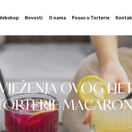
Webshop
Novosti
O nama
Posao u Torterie
Kontak
VJEŽENJA OVOG LJE
TORTERIE MACARON