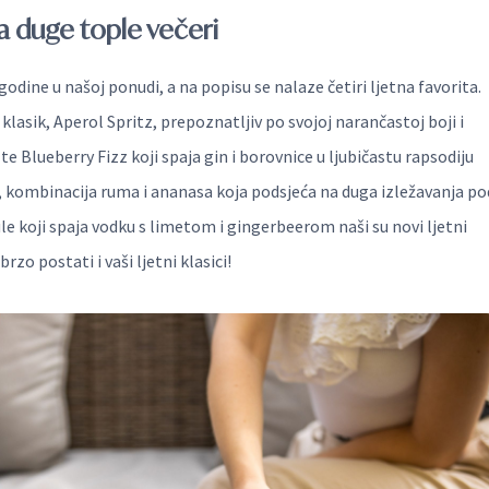
za duge tople večeri
 godine u našoj ponudi, a na popisu se nalaze četiri ljetna favorita.
 klasik, Aperol Spritz, prepoznatljiv po svojoj narančastoj boji i
e Blueberry Fizz koji spaja gin i borovnice u ljubičastu rapsodiju
 kombinacija ruma i ananasa koja podsjeća na duga izležavanja po
 koji spaja vodku s limetom i gingerbeerom naši su novi ljetni
brzo postati i vaši ljetni klasici!