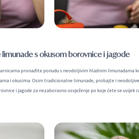
 limunade s okusom borovnice i jagode
ičarnicama pronađite ponudu s neodoljivim hladnim limunadama k
jama i okusima. Osim tradicionalne limunade, probajte i neodoljiv
ovnice i jagode za nezaboravno osvježenje po koje ćete se uvijek 