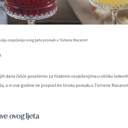
olja osvježenja ovog ljeta pronađi u Torterie Macaron!
4.
ijih dana češće posežemo za hladnim osvježenjima u obliku ledeni
la, a ni ove godine ne propustite široku ponudu u Torterie Macaro
ave ovog ljeta