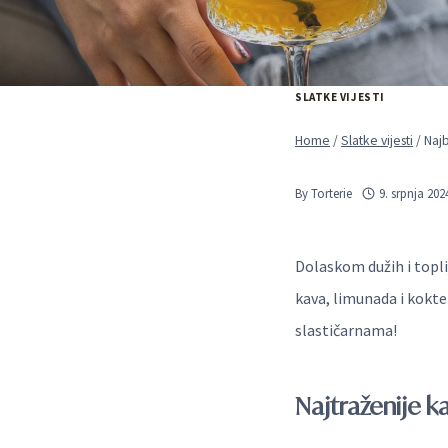
SLATKE VIJESTI
Home
/
Slatke vijesti
/
Najb
By
Torterie
9. srpnja 202
Dolaskom dužih i topl
kava, limunada i kokte
slastičarnama!
Najtraženije k