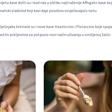
ijetu kave došli su i kod nas u obliku najtraženije Affogato kave ko
anatski sladoled koji kavi daje posebnu osvježavajuću notu.
 i lješnjaka kreirane su i nove kave Hazelccino i Pistaccino koje spaja
astim preljevima za potpuno novi način uživanja u omiljenoj šalici