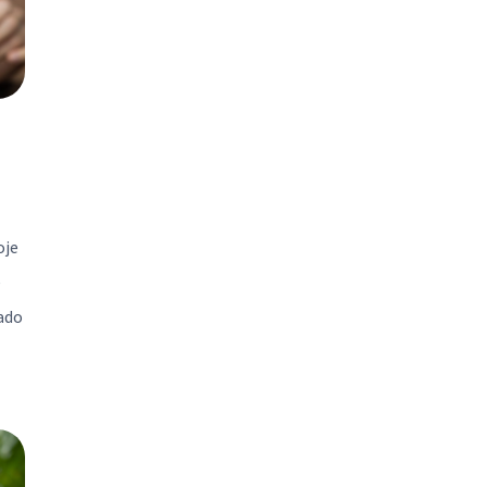
oje
e
rado