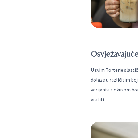
Osvježavajuće
U svim Torterie slast
dolaze u različitim bo
varijante s okusom bor
vratiti.