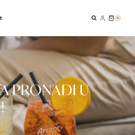
t
0
TA PRONAĐI U
!