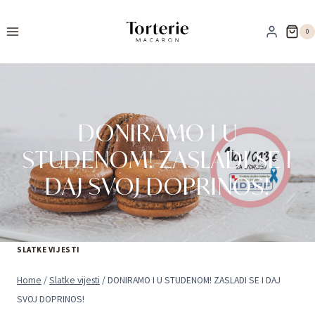
Skip
to
0
content
DONIRAMO I U
STUDENOM! ZASLADI SE I
DAJ SVOJ DOPRINOS!
SLATKE VIJESTI
Home
/
Slatke vijesti
/
DONIRAMO I U STUDENOM! ZASLADI SE I DAJ
SVOJ DOPRINOS!