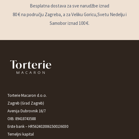
Besplatna dostava za sve narudžbe iznad
80 € na području Zagreba, a za Veliku Goricu,Svetu Nedelju i
Samobor iznad 100 €.
Torterie Macaron d.o.o.
Zagreb (Grad Zagreb)
Avenija Dubrovnik 16/7
OIB: 89418743588
Erste bank – HR5624020061500136030
Temeljni kapital