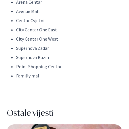
Arena Centar
Avenue Mall
Centar Cvjetni
City Centar One East
City Centar One West
Supernova Zadar
Supernova Buzin
Point Shopping Centar
Familly mal
Ostale vijesti